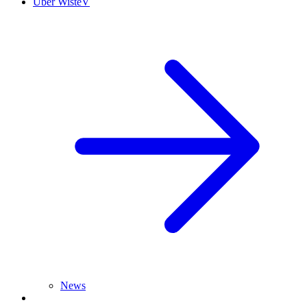
Über WisteV
News