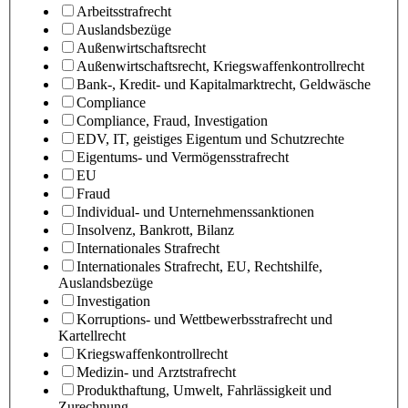
Arbeitsstrafrecht
Auslandsbezüge
Außenwirtschaftsrecht
Außenwirtschaftsrecht, Kriegswaffenkontrollrecht
Bank-, Kredit- und Kapitalmarktrecht, Geldwäsche
Compliance
Compliance, Fraud, Investigation
EDV, IT, geistiges Eigentum und Schutzrechte
Eigentums- und Vermögensstrafrecht
EU
Fraud
Individual- und Unternehmenssanktionen
Insolvenz, Bankrott, Bilanz
Internationales Strafrecht
Internationales Strafrecht, EU, Rechtshilfe,
Auslandsbezüge
Investigation
Korruptions- und Wettbewerbsstrafrecht und
Kartellrecht
Kriegswaffenkontrollrecht
Medizin- und Arztstrafrecht
Produkthaftung, Umwelt, Fahrlässigkeit und
Zurechnung