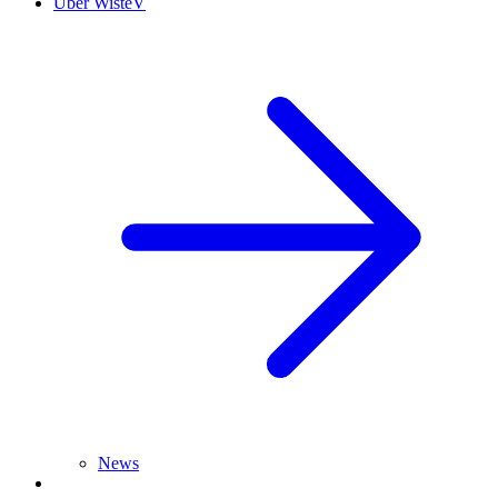
Über WisteV
News