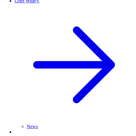
Über WisteV
News