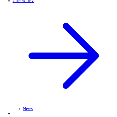
Über WisteV
News