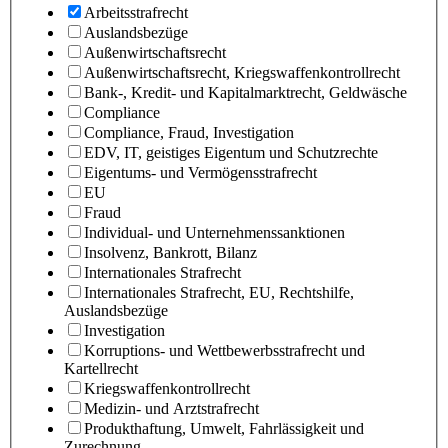
Arbeitsstrafrecht
Auslandsbezüge
Außenwirtschaftsrecht
Außenwirtschaftsrecht, Kriegswaffenkontrollrecht
Bank-, Kredit- und Kapitalmarktrecht, Geldwäsche
Compliance
Compliance, Fraud, Investigation
EDV, IT, geistiges Eigentum und Schutzrechte
Eigentums- und Vermögensstrafrecht
EU
Fraud
Individual- und Unternehmenssanktionen
Insolvenz, Bankrott, Bilanz
Internationales Strafrecht
Internationales Strafrecht, EU, Rechtshilfe,
Auslandsbezüge
Investigation
Korruptions- und Wettbewerbsstrafrecht und
Kartellrecht
Kriegswaffenkontrollrecht
Medizin- und Arztstrafrecht
Produkthaftung, Umwelt, Fahrlässigkeit und
Zurechnung