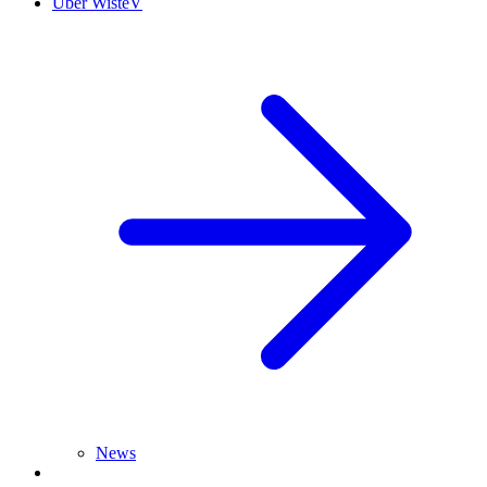
Über WisteV
News