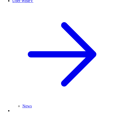
Über WisteV
News