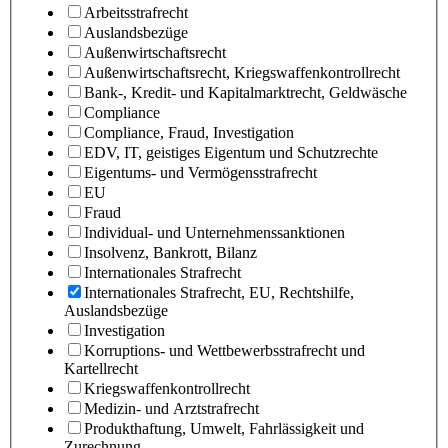
Arbeitsstrafrecht
Auslandsbezüge
Außenwirtschaftsrecht
Außenwirtschaftsrecht, Kriegswaffenkontrollrecht
Bank-, Kredit- und Kapitalmarktrecht, Geldwäsche
Compliance
Compliance, Fraud, Investigation
EDV, IT, geistiges Eigentum und Schutzrechte
Eigentums- und Vermögensstrafrecht
EU
Fraud
Individual- und Unternehmenssanktionen
Insolvenz, Bankrott, Bilanz
Internationales Strafrecht
Internationales Strafrecht, EU, Rechtshilfe,
Auslandsbezüge
Investigation
Korruptions- und Wettbewerbsstrafrecht und
Kartellrecht
Kriegswaffenkontrollrecht
Medizin- und Arztstrafrecht
Produkthaftung, Umwelt, Fahrlässigkeit und
Zurechnung