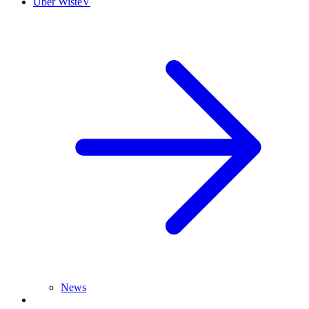
Über WisteV
News