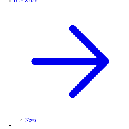
Über WisteV
News